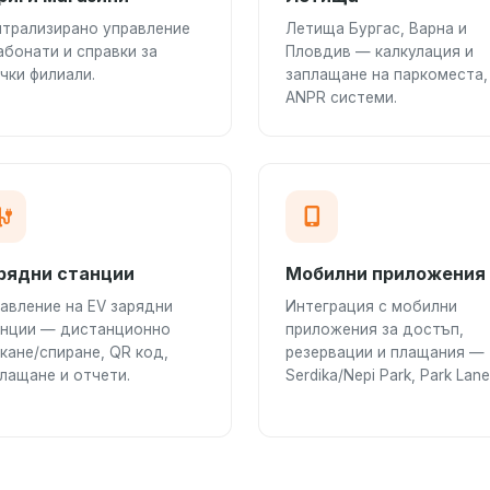
трализирано управление
Летища Бургас, Варна и
абонати и справки за
Пловдив — калкулация и
чки филиали.
заплащане на паркоместа,
ANPR системи.
рядни станции
Мобилни приложения
авление на EV зарядни
Интеграция с мобилни
анции — дистанционно
приложения за достъп,
кане/спиране, QR код,
резервации и плащания —
лащане и отчети.
Serdika/Nepi Park, Park Lane