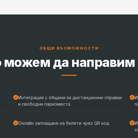
ОБЩИ ВЪЗМОЖНОСТИ
 можем да направим 
Интеграция с общини за дистанционни справки
И
и свободни паркоместа
п
Онлайн заплащане на билети чрез QR код
И
с