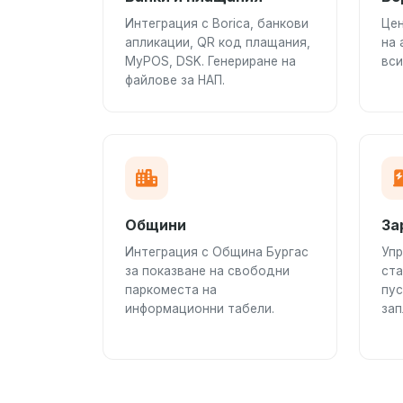
Интеграция с Borica, банкови
Цен
апликации, QR код плащания,
на 
MyPOS, DSK. Генериране на
вси
файлове за НАП.
Общини
За
Интеграция с Община Бургас
Упр
за показване на свободни
ст
паркоместа на
пус
информационни табели.
зап