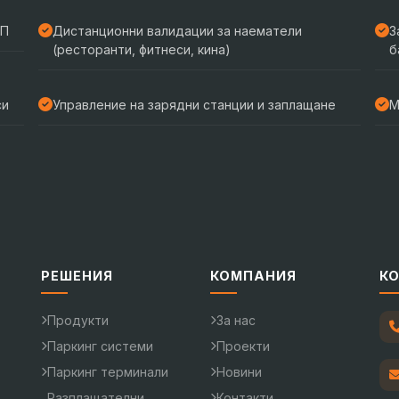
АП
Дистанционни валидации за наематели
З
(ресторанти, фитнеси, кина)
б
си
Управление на зарядни станции и заплащане
М
РЕШЕНИЯ
КОМПАНИЯ
К
Продукти
За нас
Паркинг системи
Проекти
Паркинг терминали
Новини
Разплащателни
Контакти