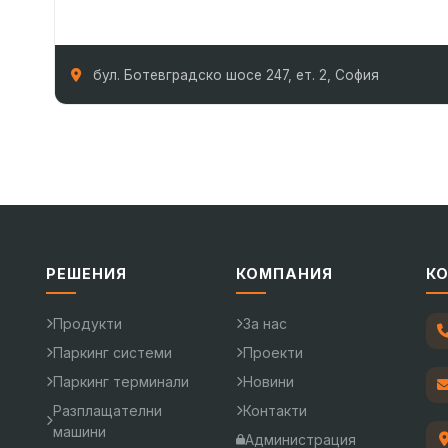
бул. Ботевградско шосе 247, ет. 2, София
РЕШЕНИЯ
КОМПАНИЯ
К
Продукти
За нас
Паркинг системи
Проекти
Паркинг терминали
Новини
Разплащателни
Контакти
машини
Администрация