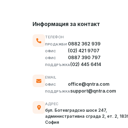
Информация за контакт
ТЕЛЕФОН
0882 362 939
ПРОДАЖБИ
(02) 421 9707
ОФИС
0887 390 797
ОФИС
(02) 445 6414
ПОДДРЪЖКА
EMAIL
office@qntra.com
ОФИС
support@qntra.com
ПОДДРЪЖКА
АДРЕС
бул. Ботевградско шосе 247,
административна сграда 2, ет. 2, 183
София