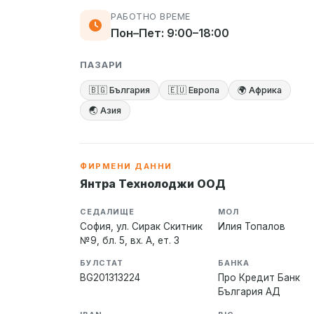
РАБОТНО ВРЕМЕ
Пон–Пет: 9:00–18:00
ПАЗАРИ
🇧🇬 България
🇪🇺 Европа
🌍 Африка
🌏 Азия
ФИРМЕНИ ДАННИ
Янтра Технолоджи ООД
СЕДАЛИЩЕ
МОЛ
София, ул. Сирак Скитник
Илия Топалов
№9, бл. 5, вх. А, ет. 3
БУЛСТАТ
БАНКА
BG201313224
Про Кредит Банк
България АД