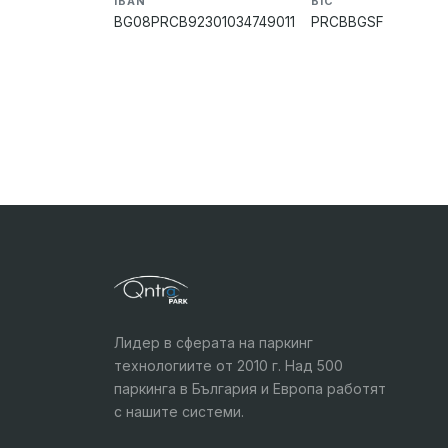
IBAN
BIC
BG08PRCB92301034749011
PRCBBGSF
Лидер в сферата на паркинг
технологиите от 2010 г. Над 500
паркинга в България и Европа работят
с нашите системи.